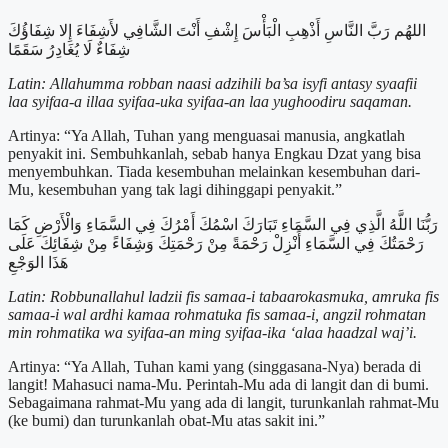
اللهُم رَبَّ النَّاسِ أَذْهِبِ الْبَأْسَ إِشْفِ أَنْتَ الشَّافِي لأَشِفَاءَ إِلا شِفَاؤُكَ
شِفَاءٌ لَا يُغَادِرُ سَقَمًا
Latin: Allahumma robban naasi adzihili ba’sa isyfi antasy syaafii
laa syifaa-a illaa syifaa-uka syifaa-an laa yughoodiru saqaman.
Artinya: “Ya Allah, Tuhan yang menguasai manusia, angkatlah
penyakit ini. Sembuhkanlah, sebab hanya Engkau Dzat yang bisa
menyembuhkan. Tiada kesembuhan melainkan kesembuhan dari-
Mu, kesembuhan yang tak lagi dihinggapi penyakit.”
رَبُّنَا اللَّهُ الَّذِي فِي السَّمَاءِ تَبَارَكَ اسْمُكَ أَمْرُكَ فِي السَّمَاءِ وَالْأَرْضِ كَمَا
رَحْمَتُكَ فِي السَّمَاءِ أَنْزِلْ رَحْمَةً مِنْ رَحْمَتِكَ وَشِفَاءً مِنْ شِفَائِكَ عَلَى
هَذَا الوَجْعِ
Latin: Robbunallahul ladzii fis samaa-i tabaarokasmuka, amruka fis
samaa-i wal ardhi kamaa rohmatuka fis samaa-i, angzil rohmatan
min rohmatika wa syifaa-an ming syifaa-ika ‘alaa haadzal waj’i.
Artinya: “Ya Allah, Tuhan kami yang (singgasana-Nya) berada di
langit! Mahasuci nama-Mu. Perintah-Mu ada di langit dan di bumi.
Sebagaimana rahmat-Mu yang ada di langit, turunkanlah rahmat-Mu
(ke bumi) dan turunkanlah obat-Mu atas sakit ini.”