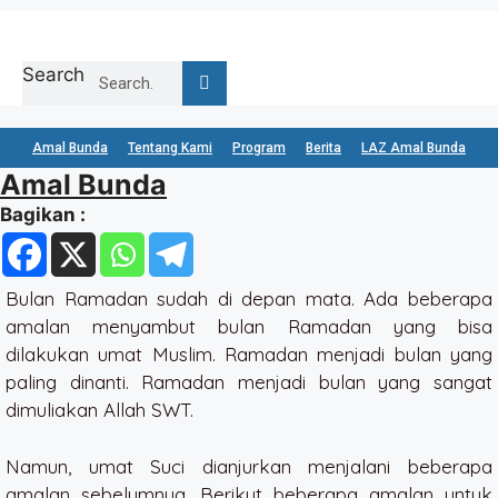
Skip
to
content
Search
Amal Bunda
Tentang Kami
Program
Berita
LAZ Amal Bunda
Amal Bunda
Bagikan :
Bulan Ramadan sudah di depan mata. Ada beberapa
amalan menyambut bulan Ramadan yang bisa
dilakukan umat Muslim. Ramadan menjadi bulan yang
paling dinanti. Ramadan menjadi bulan yang sangat
dimuliakan Allah SWT.
Namun, umat Suci dianjurkan menjalani beberapa
amalan sebelumnya. Berikut beberapa amalan untuk