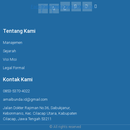
Facebook-
Facebook-
Instagram
Instagram
Youtube
f
f
Tentang Kami
Manajemen
Sejarah
Visi Misi
Legal Formal
Kontak Kami
0853-5370-4022
amalbunda.id@gmail.com
Jalan Dokter Rajiman No.36, Sabukjanur,
Kebonmanis, Kec. Cilacap Utara, Kabupaten
Cilacap, Jawa Tengah 53211
© All rights reserved