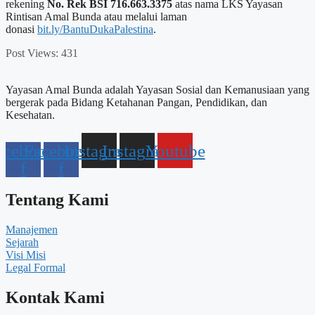
rekening
No. Rek BSI 716.663.3375
atas nama LKS Yayasan
Rintisan Amal Bunda atau melalui laman
donasi
bit.ly/BantuDukaPalestina
.
Post Views:
431
Yayasan Amal Bunda adalah Yayasan Sosial dan Kemanusiaan yang
bergerak pada Bidang Ketahanan Pangan, Pendidikan, dan
Kesehatan.
acebook-
Facebook-
Instagram
Instagram
Youtube
f
f
Tentang Kami
Manajemen
Sejarah
Visi Misi
Legal Formal
Kontak Kami