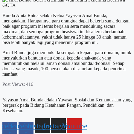
Bunda Anita Ratna selaku Ketua Yayasan Amal Bunda,
mengatakan, Harapannya para orangtua dapat bekerja sama dengan
baik agar program ini terus berjalan serta mendukung secara
maximal, dan semoga program beasiswa ini bisa terus bertambah
kebermanfaatannya, yakni tidak hanya 25 hingga 30 anak, namun
bisa lebih banyak lagi yang menerima program ini.
Amal Bunda juga membuka kesempatan kepada para donatur, untuk
menyalurkan bantuan atau donasi kepada anak-anak yang
membutuhkan melalui laman donasi amalbunda.id/donasi. Setiap
donasi yang masuk, 100 persen akan disalurkan kepada penerima
manfaat.
Post Views:
416
Yayasan Amal Bunda adalah Yayasan Sosial dan Kemanusiaan yang
bergerak pada Bidang Ketahanan Pangan, Pendidikan, dan
Kesehatan.
acebook-
Facebook-
Instagram
Instagram
Youtube
f
f