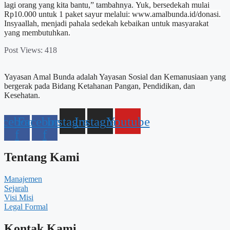
lagi orang yang kita bantu,” tambahnya.
Yuk, bersedekah mulai
Rp10.000 untuk 1 paket sayur melalui: www.amalbunda.id/donasi.
Insyaallah, menjadi pahala sedekah kebaikan untuk masyarakat
yang membutuhkan.
Post Views:
418
Yayasan Amal Bunda adalah Yayasan Sosial dan Kemanusiaan yang
bergerak pada Bidang Ketahanan Pangan, Pendidikan, dan
Kesehatan.
acebook-
Facebook-
Instagram
Instagram
Youtube
f
f
Tentang Kami
Manajemen
Sejarah
Visi Misi
Legal Formal
Kontak Kami