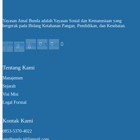
Yayasan Amal Bunda adalah Yayasan Sosial dan Kemanusiaan yang
bergerak pada Bidang Ketahanan Pangan, Pendidikan, dan Kesehatan.
acebook-
Facebook-
Instagram
Instagram
Youtube
f
f
Tentang Kami
Manajemen
Sejarah
Visi Misi
Legal Formal
Kontak Kami
0853-5370-4022
amalbunda.id@gmail.com