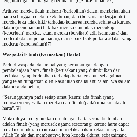
tengah-tengah antara yang demikian” (QS al-Furqaan:67).
Artinya: mereka tidak mubazir (berlebihan) dalam membelanjakan
harta sehingga melebihi kebutuhan, dan (bersamaan dengan itu)
mereka juga tidak kikir terhadap keluarga mereka sehingga kurang
dalam (menunaikan) hak-hak mereka dan tidak mencukupi
(keperluan) mereka, tetapi mereka (bersikap) adil (seimbang) dan
moderat (dalam pengeluaran), dan sebaik-baik perkara adalah yang
moderat (pertengahan)[7].
Waspadai Fitnah (Kerusakan) Harta!
Perlu diwaspadai dalam hal yang berhubungan dengan
pembelanjaan harta, fitnah (kerusakan) yang ditimbulkan dari
kecintaan yang berlebihan terhadap harta tersebut, sebagaimana
yang telah diingatkan oleh Rasulullah shallallahu ‘alaihi wa sallam
dalam sabda beliau,
“Sesungguhnya pada setiap umat (kaum) ada fitnah (yang
merusak/menyesatkan mereka) dan fitnah (pada) umatku adalah
harta”.[9]
Maksudnya: menyibukkan diri dengan harta secara berlebihan
adalah fitnah (yang merusak agama seseorang) karena harta dapat
melalaikan pikiran manusia dari melaksanakan ketaatan kepada
Allah Ta’ala dan membuatnya lupa kepada akhirat, sebagaimana