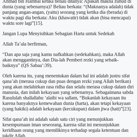
Ahmad bin Hambal ketika beliau ditanya: Apakah makna zuhud di
dunia (yang sebenarnya)? Beliau berkata: “(Maknanya adalah) tidak
panjang angan-angan, (yaitu) seorang yang ketika dia (berada) di
waktu pagi dia berkata: Aku (khawatir) tidak akan (bisa mencapai)
waktu sore lagi”[15].
Jangan Lupa Menyisihkan Sebagian Harta untuk Sedekah
Allah Ta’ala berfirman,
“Dan apa saja yang kamu nafkahkan (sedekahkan), maka Allah
akan menggantinya, dan Dia-lah Pemberi rezki yang sebaik-
baiknya” (QS Sabaa’:39).
Oleh karena itu, yang menentukan dalam hal ini adalah justru sifat
qana’ah (merasa cukup dan puas dengan rezki yang Allah berikan)
yang akan melahirkan rasa ridha dan selalu merasa cukup dalam diri
manusia, dan inilah kekayaan yang sebenarnya. Sebagaimana sabda
Rasululah shallallahu ‘alaihi wa sallam, “Bukanlah kekayaan itu
karena banyaknya kemewahan dunia (harta), akan tetapi kekayaan
(yang hakiki) adalah kekayaan (kecukupan) dalam jiwa (hati)”[23].
Sifat qana’ah ini adalah salah satu ciri yang menunjukkan
kesempurnaan iman seseorang, karena sifat ini menunjukkan
keridhaan orang yang memilikinya terhadap segala ketentuan dan
takdir Allah.