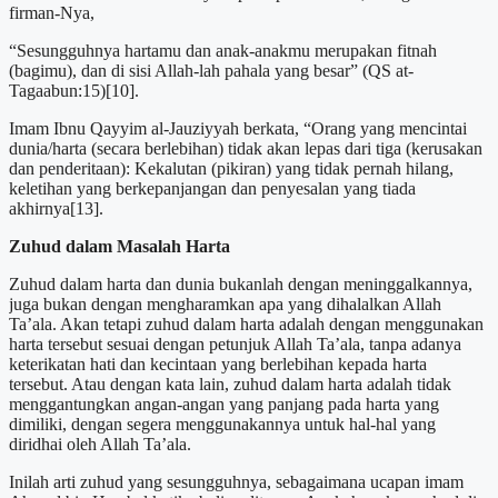
firman-Nya,
“Sesungguhnya hartamu dan anak-anakmu merupakan fitnah
(bagimu), dan di sisi Allah-lah pahala yang besar” (QS at-
Tagaabun:15)[10].
Imam Ibnu Qayyim al-Jauziyyah berkata, “Orang yang mencintai
dunia/harta (secara berlebihan) tidak akan lepas dari tiga (kerusakan
dan penderitaan): Kekalutan (pikiran) yang tidak pernah hilang,
keletihan yang berkepanjangan dan penyesalan yang tiada
akhirnya[13].
Zuhud dalam Masalah Harta
Zuhud dalam harta dan dunia bukanlah dengan meninggalkannya,
juga bukan dengan mengharamkan apa yang dihalalkan Allah
Ta’ala. Akan tetapi zuhud dalam harta adalah dengan menggunakan
harta tersebut sesuai dengan petunjuk Allah Ta’ala, tanpa adanya
keterikatan hati dan kecintaan yang berlebihan kepada harta
tersebut. Atau dengan kata lain, zuhud dalam harta adalah tidak
menggantungkan angan-angan yang panjang pada harta yang
dimiliki, dengan segera menggunakannya untuk hal-hal yang
diridhai oleh Allah Ta’ala.
Inilah arti zuhud yang sesungguhnya, sebagaimana ucapan imam