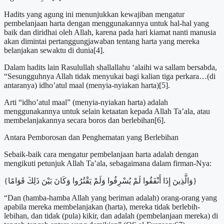
Hadits yang agung ini menunjukkan kewajiban mengatur
pembelanjaan harta dengan menggunakannya untuk hal-hal yang
baik dan diridhai oleh Allah, karena pada hari kiamat nanti manusia
akan dimintai pertanggungjawaban tentang harta yang mereka
belanjakan sewaktu di dunia[4].
Dalam hadits lain Rasulullah shallallahu ‘alaihi wa sallam bersabda,
“Sesungguhnya Allah tidak menyukai bagi kalian tiga perkara…(di
antaranya) idho’atul maal (menyia-nyiakan harta)[5].
Arti “idho’atul maal” (menyia-nyiakan harta) adalah
menggunakannya untuk selain ketaatan kepada Allah Ta’ala, atau
membelanjakannya secara boros dan berlebihan[6].
Antara Pemborosan dan Penghematan yang Berlebihan
Sebaik-baik cara mengatur pembelanjaan harta adalah dengan
mengikuti petunjuk Allah Ta’ala, sebagaimana dalam firman-Nya:
{وَالَّذِينَ إِذَا أَنْفَقُوا لَمْ يُسْرِفُوا وَلَمْ يَقْتُرُوا وَكَانَ بَيْنَ ذَلِكَ قَوَامًا}
“Dan (hamba-hamba Allah yang beriman adalah) orang-orang yang
apabila mereka membelanjakan (harta), mereka tidak berlebih-
lebihan, dan tidak (pula) kikir, dan adalah (pembelanjaan mereka) di