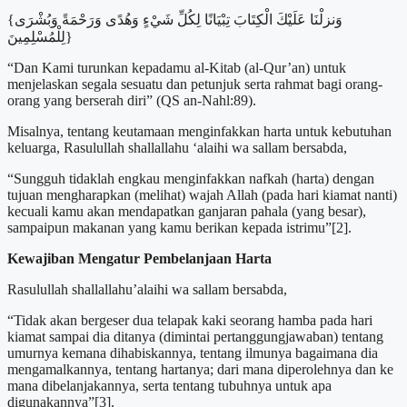
{وَنزلْنَا عَلَيْكَ الْكِتَابَ تِبْيَانًا لِكُلِّ شَيْءٍ وَهُدًى وَرَحْمَةً وَبُشْرَى
لِلْمُسْلِمِينَ}
“Dan Kami turunkan kepadamu al-Kitab (al-Qur’an) untuk
menjelaskan segala sesuatu dan petunjuk serta rahmat bagi orang-
orang yang berserah diri” (QS an-Nahl:89).
Misalnya, tentang keutamaan menginfakkan harta untuk kebutuhan
keluarga, Rasulullah shallallahu ‘alaihi wa sallam bersabda,
“Sungguh tidaklah engkau menginfakkan nafkah (harta) dengan
tujuan mengharapkan (melihat) wajah Allah (pada hari kiamat nanti)
kecuali kamu akan mendapatkan ganjaran pahala (yang besar),
sampaipun makanan yang kamu berikan kepada istrimu”[2].
Kewajiban Mengatur Pembelanjaan Harta
Rasulullah shallallahu’alaihi wa sallam bersabda,
“Tidak akan bergeser dua telapak kaki seorang hamba pada hari
kiamat sampai dia ditanya (dimintai pertanggungjawaban) tentang
umurnya kemana dihabiskannya, tentang ilmunya bagaimana dia
mengamalkannya, tentang hartanya; dari mana diperolehnya dan ke
mana dibelanjakannya, serta tentang tubuhnya untuk apa
digunakannya”[3].