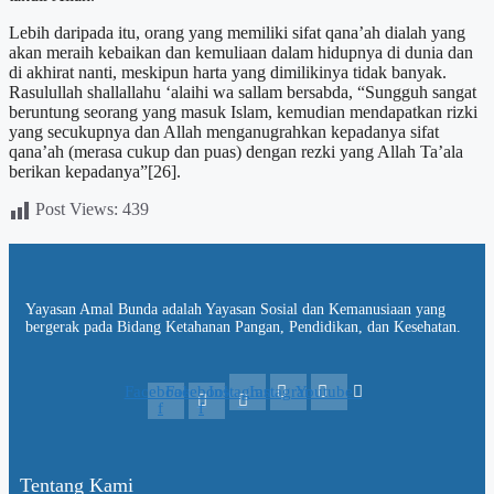
Lebih daripada itu, orang yang memiliki sifat qana’ah dialah yang
akan meraih kebaikan dan kemuliaan dalam hidupnya di dunia dan
di akhirat nanti, meskipun harta yang dimilikinya tidak banyak.
Rasulullah shallallahu ‘alaihi wa sallam bersabda, “Sungguh sangat
beruntung seorang yang masuk Islam, kemudian mendapatkan rizki
yang secukupnya dan Allah menganugrahkan kepadanya sifat
qana’ah (merasa cukup dan puas) dengan rezki yang Allah Ta’ala
berikan kepadanya”[26].
Post Views:
439
Yayasan Amal Bunda adalah Yayasan Sosial dan Kemanusiaan yang
bergerak pada Bidang Ketahanan Pangan, Pendidikan, dan Kesehatan.
Facebook-
Facebook-
Instagram
Instagram
Youtube
f
f
Tentang Kami