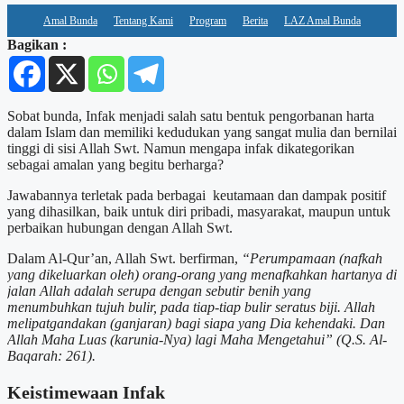
Amal Bunda
Tentang Kami
Program
Berita
LAZ Amal Bunda
Bagikan :
Sobat bunda, Infak menjadi salah satu bentuk pengorbanan harta
dalam Islam dan memiliki kedudukan yang sangat mulia dan bernilai
tinggi di sisi Allah Swt. Namun mengapa infak dikategorikan
sebagai amalan yang begitu berharga?
Jawabannya terletak pada berbagai keutamaan dan dampak positif
yang dihasilkan, baik untuk diri pribadi, masyarakat, maupun untuk
perbaikan hubungan dengan Allah Swt.
Dalam Al-Qur’an, Allah Swt. berfirman,
“Perumpamaan (nafkah
yang dikeluarkan oleh) orang-orang yang menafkahkan hartanya di
jalan Allah adalah serupa dengan sebutir benih yang
menumbuhkan tujuh bulir, pada tiap-tiap bulir seratus biji. Allah
melipatgandakan (ganjaran) bagi siapa yang Dia kehendaki. Dan
Allah Maha Luas (karunia-Nya) lagi Maha Mengetahui” (Q.S. Al-
Baqarah: 261).
Keistimewaan Infak