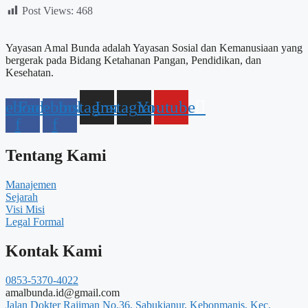
Post Views:
468
Yayasan Amal Bunda adalah Yayasan Sosial dan Kemanusiaan yang
bergerak pada Bidang Ketahanan Pangan, Pendidikan, dan
Kesehatan.
cebook-
Facebook-
Instagram
Instagram
Youtube
f
f
Tentang Kami
Manajemen
Sejarah
Visi Misi
Legal Formal
Kontak Kami
0853-5370-4022
amalbunda.id@gmail.com
Jalan Dokter Rajiman No.36, Sabukjanur, Kebonmanis, Kec.