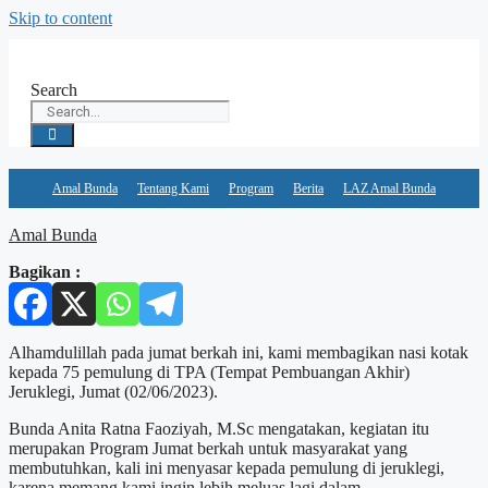
Skip to content
Search
Amal Bunda
Tentang Kami
Program
Berita
LAZ Amal Bunda
Amal Bunda
Bagikan :
Alhamdulillah pada jumat berkah ini, kami membagikan nasi kotak
kepada 75 pemulung di TPA (Tempat Pembuangan Akhir)
Jeruklegi, Jumat (02/06/2023).
Bunda Anita Ratna Faoziyah, M.Sc mengatakan, kegiatan itu
merupakan Program Jumat berkah untuk masyarakat yang
membutuhkan, kali ini menyasar kepada pemulung di jeruklegi,
karena memang kami ingin lebih meluas lagi dalam