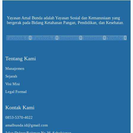
Yayasan Amal Bunda adalah Yayasan Sosial dan Kemanusiaan yang
bergerak pada Bidang Ketahanan Pangan, Pendidikan, dan Kesehatan.
Facebook-f
Facebook-f
Instagram
Instagram
Youtube
Tentang Kami
Manajemen
Sejarah
Visi Misi
Legal Formal
Kontak Kami
0853-5370-4022
amalbunda.id@gmail.com
Jalan Dokter Rajiman No.36, Sabukjanur,