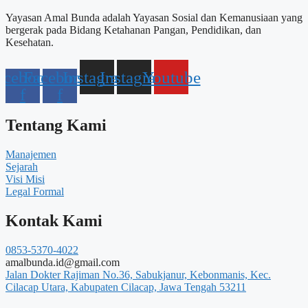
Yayasan Amal Bunda adalah Yayasan Sosial dan Kemanusiaan yang
bergerak pada Bidang Ketahanan Pangan, Pendidikan, dan
Kesehatan.
acebook-
Facebook-
Instagram
Instagram
Youtube
f
f
Tentang Kami
Manajemen
Sejarah
Visi Misi
Legal Formal
Kontak Kami
0853-5370-4022
amalbunda.id@gmail.com
Jalan Dokter Rajiman No.36, Sabukjanur, Kebonmanis, Kec.
Cilacap Utara, Kabupaten Cilacap, Jawa Tengah 53211