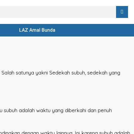
LAZ Amal Bunda
 Salah satunya yakni Sedekah subuh, sedekah yang
ktu subuh adalah waktu yang diberkahi dan penuh
ingkan dengan waktu lainnya. Ini karena subuh adalah