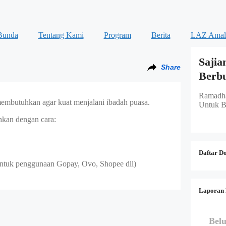
Bunda
Tentang Kami
Program
Berita
LAZ Amal
Sajia
Share
Berb
Ramadha
embutuhkan agar kuat menjalani ibadah puasa.
Untuk B
hkan dengan cara:
Daftar D
ntuk penggunaan Gopay, Ovo, Shopee dll)
Laporan 
Bel