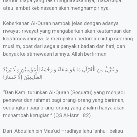
namun siapa yang tak menghiraukannya, maka cepat
atau lambat kebinasaan akan menghampirinya.
Keberkahan Al-Quran nampak jelas dengan adanya
riwayat-riwayat yang mengabarkan akan keutamaan dan
keistimewaannya. Ia merupakan pedoman hidup seorang
muslim, obat dari segala penyakit badan dan hati, dan
banyak keistimewaan lainnya. Allah berfirman:
وَ نُنَزِّلُ مِنَ الْقُرْآنِ مَا هُوَ شِفَاءٌ وَ رَحْمَةٌ لِلْمُؤْمِنِيْنَ وَ لَا يَزِيْدُ
الظَّالِمِيْنَ إِلَّا خَسَارًا
“Dan Kami turunkan Al-Quran (Sesuatu) yang menjadi
penawar dan rahmat bagi orang-orang yang beriman,
sedangkan bagi orang-orang yang zhalim hanya akan
menambah kerugian.” (QS Al-Isra’ : 82)
Dari ‘Abdullah bin Mas’ud –radhiyallahu ‘anhu-, beliau