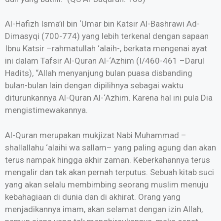
Al-Hafizh Isma’il bin ‘Umar bin Katsir Al-Bashrawi Ad-
Dimasyqi (700-774) yang lebih terkenal dengan sapaan
Ibnu Katsir –rahmatullah ‘alaih-, berkata mengenai ayat
ini dalam Tafsir Al-Quran Al-‘Azhim (I/460-461 –Darul
Hadits), “Allah menyanjung bulan puasa disbanding
bulan-bulan lain dengan dipilihnya sebagai waktu
diturunkannya Al-Quran Al-‘Azhim. Karena hal ini pula Dia
mengistimewakannya.
Al-Quran merupakan mukjizat Nabi Muhammad –
shallallahu ‘alaihi wa sallam– yang paling agung dan akan
terus nampak hingga akhir zaman. Keberkahannya terus
mengalir dan tak akan pernah terputus. Sebuah kitab suci
yang akan selalu membimbing seorang muslim menuju
kebahagiaan di dunia dan di akhirat. Orang yang
menjadikannya imam, akan selamat dengan izin Allah,