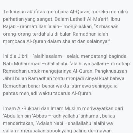
Terkhusus aktifitas membaca Al-Quran, mereka memiliki
perhatian yang sangat. Dalam Lathaif Al-Ma’arif, Ibnu
Rajab –rahmatullah ‘alaih– menjelaskan, “Kebiasaan
orang-orang terdahulu di bulan Ramadhan ialah
membaca Al-Quran dalam shalat dan selainnya.”
Ini dia Jibril –‘alaihissalam– selalu mendatangi baginda
Nabi Muhammad –shallallahu ‘alaihi wa sallam– di setiap
Ramadhan untuk mengajarinya Al-Quran. Pengkhususan
Jibril bulan Ramadhan tentu menjadi sinyal kuat bahwa
Ramadhan benar-benar waktu istimewa sehingga ia
pantas menjadi waktu tadarus Al-Quran.
Imam Al-Bukhari dan Imam Muslim meriwayatkan dari
‘Abdullah bin ‘Abbas –radhiyallahu ‘anhuma-, beliau
menceritakan, “Adalah Nabi –shallallahu ‘alaihi wa
sallam- merupakan sosok yang paling dermawan.