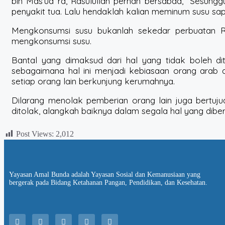
bin Mas’ud ra, Rasulullah pernah bersabda, “Sesung
penyakit tua. Lalu hendaklah kalian meminum susu sa
Mengkonsumsi susu bukanlah sekedar perbuatan Rasu
mengkonsumsi susu.
Bantal yang dimaksud dari hal yang tidak boleh dit
sebagaimana hal ini menjadi kebiasaan orang arab
setiap orang lain berkunjung kerumahnya.
Dilarang menolak pemberian orang lain juga bertuj
ditolak, alangkah baiknya dalam segala hal yang dibe
Post Views:
2,012
Yayasan Amal Bunda adalah Yayasan Sosial dan Kemanusiaan yang
bergerak pada Bidang Ketahanan Pangan, Pendidikan, dan Kesehatan.