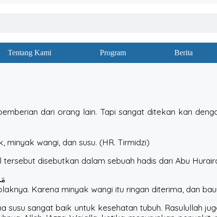
Tentang Kami
Program
Berita
emberian dari orang lain. Tapi sangat ditekan kan denga
, minyak wangi, dan susu. (HR. Tirmidzi)
tersebut disebutkan dalam sebuah hadis dari Abu Huraira
مَن
olaknya. Karena minyak wangi itu ringan diterima, dan ba
a susu sangat baik untuk kesehatan tubuh. Rasulullah ju