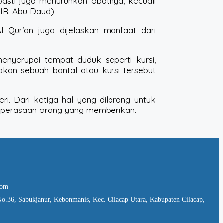
pasti juga menurunkan obatnya, kecuali
(HR. Abu Daud)
l Qur’an juga dijelaskan manfaat dari
menyerupai tempat duduk seperti kursi,
an sebuah bantal atau kursi tersebut
. Dari ketiga hal yang dilarang untuk
ai perasaan orang yang memberikan.
com
No.36, Sabukjanur, Kebonmanis, Kec. Cilacap Utara, Kabupaten Cilacap,