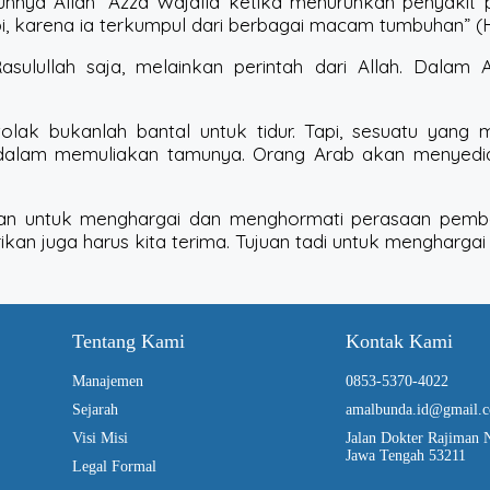
guhnya Allah ‘Azza Wajalla ketika menurunkan penyakit 
pi, karena ia terkumpul dari berbagai macam tumbuhan” 
lullah saja, melainkan perintah dari Allah. Dalam A
olak bukanlah bantal untuk tidur. Tapi, sesuatu yang 
 dalam memuliakan tamunya. Orang Arab akan menyediak
uan untuk menghargai dan menghormati perasaan pemberi
rikan juga harus kita terima. Tujuan tadi untuk mengharg
Tentang Kami
Kontak Kami
Manajemen
0853-5370-4022
Sejarah
amalbunda.id@gmail.
Visi Misi
Jalan Dokter Rajiman 
Jawa Tengah 53211
Legal Formal