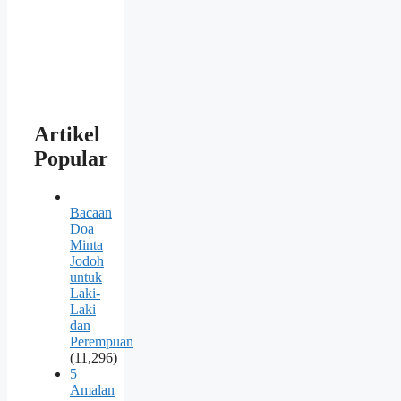
Artikel
Popular
Bacaan
Doa
Minta
Jodoh
untuk
Laki-
Laki
dan
Perempuan
(11,296)
5
Amalan