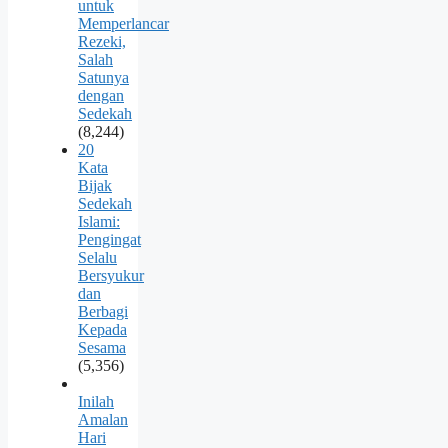
untuk
Memperlancar
Rezeki,
Salah
Satunya
dengan
Sedekah
(8,244)
20
Kata
Bijak
Sedekah
Islami:
Pengingat
Selalu
Bersyukur
dan
Berbagi
Kepada
Sesama
(5,356)
Inilah
Amalan
Hari