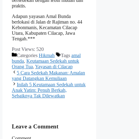
bersedekah dengan lebih mudah dan
praktis.
Adapun yayasan Amal Bunda
berlokasi di Jalan dr Rajiman no. 44
Kebonmanis, Kecamatan Cilacap
Utara, Kabupaten Cilacap, Jawa
Tengah.***
Post Views:
520
Categories
Hikmah
Tags
amal
bunda
,
Keutamaan Sedekah untuk
Orang Tua
,
Yayasan di Cilacap
5 Cara Sedekah Makanan: Amalan
yang Datangkan Kemuliaan
Inilah 5 Keutamaan Sedekah untuk
Anak Yatim: Penuh Berkah,
Sebaiknya Tak Dilewatkan
Leave a Comment
Comment