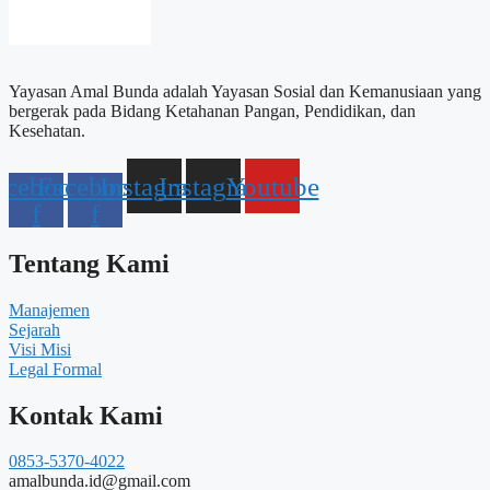
Yayasan Amal Bunda adalah Yayasan Sosial dan Kemanusiaan yang
bergerak pada Bidang Ketahanan Pangan, Pendidikan, dan
Kesehatan.
acebook-
Facebook-
Instagram
Instagram
Youtube
f
f
Tentang Kami
Manajemen
Sejarah
Visi Misi
Legal Formal
Kontak Kami
0853-5370-4022
amalbunda.id@gmail.com