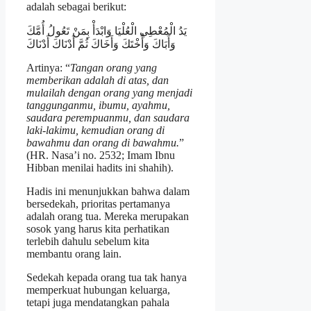
adalah sebagai berikut:
يَدُ الْمُعْطِي الْعُلْيَا وَابْدَأْ بِمَنْ تَعُولُ أُمَّكَ
وَأَبَاكَ وَأُخْتَكَ وَأَخَاكَ ثُمَّ أَدْنَاكَ أَدْنَاكَ
Artinya: “
Tangan orang yang
memberikan adalah di atas, dan
mulailah dengan orang yang menjadi
tanggunganmu, ibumu, ayahmu,
saudara perempuanmu, dan saudara
laki-lakimu, kemudian orang di
bawahmu dan orang di bawahmu.
”
(HR. Nasa’i no. 2532; Imam Ibnu
Hibban menilai hadits ini shahih).
Hadis ini menunjukkan bahwa dalam
bersedekah, prioritas pertamanya
adalah orang tua. Mereka merupakan
sosok yang harus kita perhatikan
terlebih dahulu sebelum kita
membantu orang lain.
Sedekah kepada orang tua tak hanya
memperkuat hubungan keluarga,
tetapi juga mendatangkan pahala