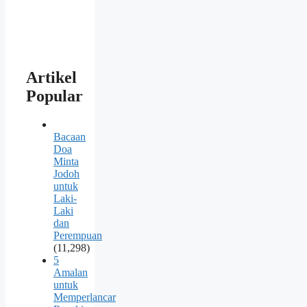
Artikel
Popular
Bacaan
Doa
Minta
Jodoh
untuk
Laki-
Laki
dan
Perempuan
(11,298)
5
Amalan
untuk
Memperlancar