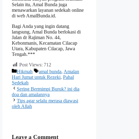
Selain itu, Amal Bunda juga
menawarkan layanan sedekah online
di web AmalBunda.id.
Bagi Anda yang ingin datang
langsung, Amal Bunda berlokasi di
Jalan dr Rajiman No. 44,
Kebonmanis, Kecamatan Cilacap
Utara, Kabupaten Cilacap, Jawa
Tengah.***
Post Views:
712
Categories
Tags
Hikmah
amal bunda
,
Amalan
Hari Jumat untuk Rezeki
,
Pahal
Sedekah
Sering Bermimpi Buruk? ini dia
doa dan amalannya
Tips agar selalu merasa diawasi
oleh Allah
Leave a Comment