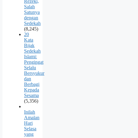
Rezeki,
Salah
Satunya
dengan
Sedekah
(8,245)
20
Kata
Bijak
Sedekah
Islami:
Pengingat
Selalu
Bersyukur
dan
Berbagi
Kepada
Sesama
(5,356)
Inilah
Amalan
Hari
Selasa
yang