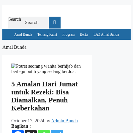
Skip
to
content
Search
Amal Bunda
Tentang Kami
Program
Berita
LAZ Amal Bunda
Amal Bunda
5 Amalan Hari Jumat
untuk Rezeki: Bisa
Diamalkan, Penuh
Keberkahan
October 17, 2024
by
Admin Bunda
Bagikan :