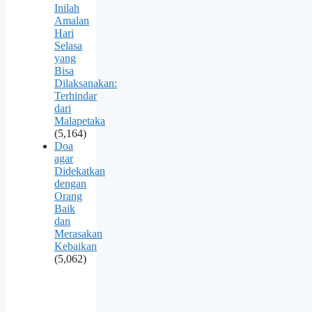
Inilah
Amalan
Hari
Selasa
yang
Bisa
Dilaksanakan:
Terhindar
dari
Malapetaka
(5,164)
Doa
agar
Didekatkan
dengan
Orang
Baik
dan
Merasakan
Kebaikan
(5,062)