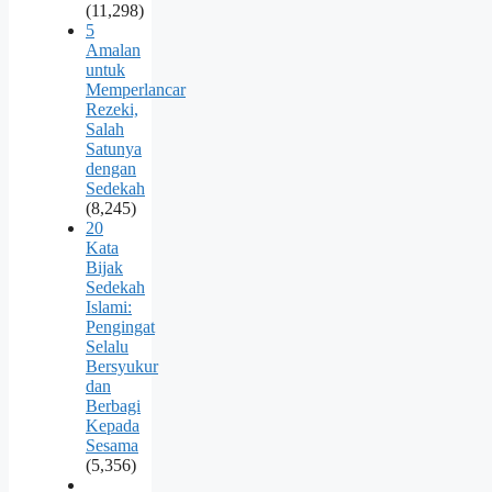
(11,298)
5
Amalan
untuk
Memperlancar
Rezeki,
Salah
Satunya
dengan
Sedekah
(8,245)
20
Kata
Bijak
Sedekah
Islami:
Pengingat
Selalu
Bersyukur
dan
Berbagi
Kepada
Sesama
(5,356)