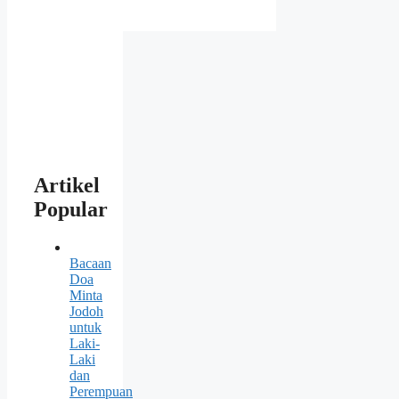
Artikel
Popular
Bacaan
Doa
Minta
Jodoh
untuk
Laki-
Laki
dan
Perempuan