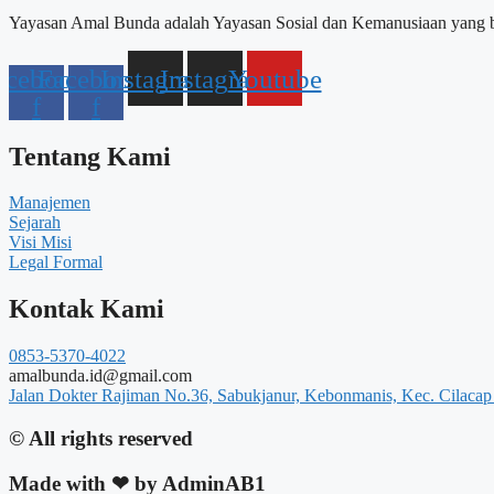
Yayasan Amal Bunda adalah Yayasan Sosial dan Kemanusiaan yang b
acebook-
Facebook-
Instagram
Instagram
Youtube
f
f
Tentang Kami
Manajemen
Sejarah
Visi Misi
Legal Formal
Kontak Kami
0853-5370-4022
amalbunda.id@gmail.com
Jalan Dokter Rajiman No.36, Sabukjanur, Kebonmanis, Kec. Cilacap
© All rights reserved
Made with ❤ by AdminAB1