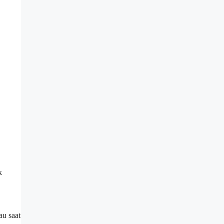
k
au saat