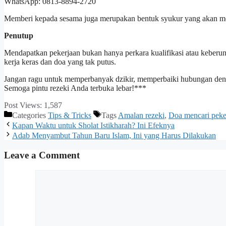
WhatsApp: 0813-8894-2720
Memberi kepada sesama juga merupakan bentuk syukur yang akan me
Penutup
Mendapatkan pekerjaan bukan hanya perkara kualifikasi atau keberu
kerja keras dan doa yang tak putus.
Jangan ragu untuk memperbanyak dzikir, memperbaiki hubungan dengan
Semoga pintu rezeki Anda terbuka lebar!***
Post Views:
1,587
Categories
Tips & Tricks
Tags
Amalan rezeki
,
Doa mencari peke
Kapan Waktu untuk Sholat Istikharah? Ini Efeknya
Adab Menyambut Tahun Baru Islam, Ini yang Harus Dilakukan
Leave a Comment