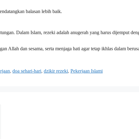
ndatangkan balasan lebih baik.
ntungan. Dalam Islam, rezeki adalah anugerah yang harus dijemput den
 Allah dan sesama, serta menjaga hati agar tetap ikhlas dalam berus
rjaan
,
doa sehari-hari
,
dzikir rezeki
,
Pekerjaan Islami