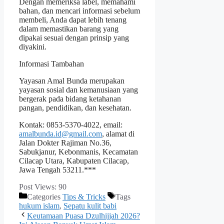
Dengan memeriksa label, memahami
bahan, dan mencari informasi sebelum
membeli, Anda dapat lebih tenang
dalam memastikan barang yang
dipakai sesuai dengan prinsip yang
diyakini.
Informasi Tambahan
Yayasan Amal Bunda merupakan
yayasan sosial dan kemanusiaan yang
bergerak pada bidang ketahanan
pangan, pendidikan, dan kesehatan.
Kontak: 0853-5370-4022, email:
amalbunda.id@gmail.com
, alamat di
Jalan Dokter Rajiman No.36,
Sabukjanur, Kebonmanis, Kecamatan
Cilacap Utara, Kabupaten Cilacap,
Jawa Tengah 53211.***
Post Views:
90
Categories
Tips & Tricks
Tags
hukum islam
,
Sepatu kulit babi
Keutamaan Puasa Dzulhijjah 2026?