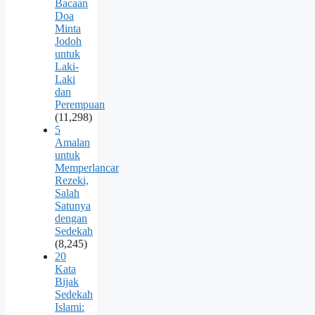
Bacaan
Doa
Minta
Jodoh
untuk
Laki-
Laki
dan
Perempuan
(11,298)
5
Amalan
untuk
Memperlancar
Rezeki,
Salah
Satunya
dengan
Sedekah
(8,245)
20
Kata
Bijak
Sedekah
Islami: