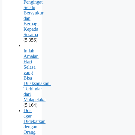
Pengingat
Selalu
Bersyukur
dan
Berbagi
Kepada
Sesama
(5,356)
Inilah
Amalan
Hari
Selasa
yang
Bisa
Dilaksanakan:
Terhindar
dari
Malapetaka
(5,164)
Doa
agar
Didekatkan
dengan
Orang