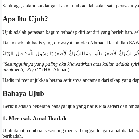
Sehingga, dalam pandangan Islam, ujub adalah salah satu perasaan ya
Apa Itu Ujub?
Ujub adalah perasaan kagum terhadap diri sendiri yang berlebihan, s
Dalam sebuah hadis yang diriwayatkan oleh Ahmad, Rasulullah SAW
ُمْ الشِّرْكُ الْأَصْغَرُ قَالُوا: وَمَا الشِّرْكُ الْأَصْغَرُ يَا رَسُولَ اللَّهِ؟ قَالَ: الرِّيَاءُ
“
Sesungguhnya yang paling aku khawatirkan atas kalian adalah syiri
menjawab,
‘
Riya’
.” (HR. Ahmad)
Hadis ini menunjukkan betapa seriusnya ancaman dari sikap yang da
Bahaya Ujub
Berikut adalah beberapa bahaya ujub yang harus kita sadari dan hinda
1. Merusak Amal Ibadah
Ujub dapat membuat seseorang merasa bangga dengan amal ibadah ya
beribadah.