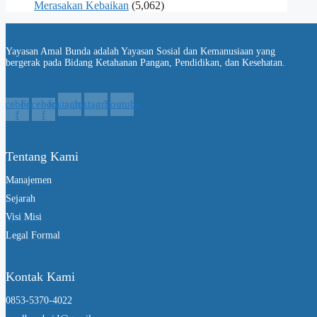
Merasakan Kebaikan
(5,062)
Yayasan Amal Bunda adalah Yayasan Sosial dan Kemanusiaan yang
bergerak pada Bidang Ketahanan Pangan, Pendidikan, dan Kesehatan.
acebook-
Facebook-
Instagram
Instagram
Youtube
f
f
Tentang Kami
Manajemen
Sejarah
Visi Misi
Legal Formal
Kontak Kami
0853-5370-4022