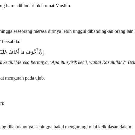
ng harus dihindari oleh umat Muslim.
ehingga seseorang merasa dirinya lebih unggul dibandingkan orang lain.
 bersabda:
إِنَّ أَخْوَفَ مَا أَخَافُ عَلَيْك
k kecil.’ Mereka bertanya,
‘
Apa itu syirik kecil, wahai Rasulullah?
‘
Bel
pat mengarah pada ujub.
ri:
ng dilakukannya, sehingga bakal mengurangi nilai keikhlasan dalam