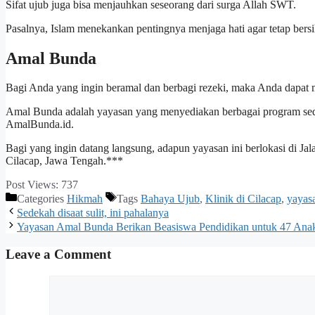
Sifat ujub juga bisa menjauhkan seseorang dari surga Allah SWT.
Pasalnya, Islam menekankan pentingnya menjaga hati agar tetap bersih
Amal Bunda
Bagi Anda yang ingin beramal dan berbagi rezeki, maka Anda dapat
Amal Bunda adalah yayasan yang menyediakan berbagai program sedek
AmalBunda.id.
Bagi yang ingin datang langsung, adapun yayasan ini berlokasi di 
Cilacap, Jawa Tengah.***
Post Views:
737
Categories
Hikmah
Tags
Bahaya Ujub
,
Klinik di Cilacap
,
yayas
Sedekah disaat sulit, ini pahalanya
Yayasan Amal Bunda Berikan Beasiswa Pendidikan untuk 47 Anak
Leave a Comment