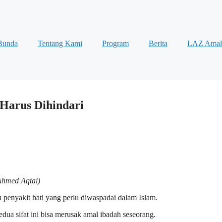
Bunda
Tentang Kami
Program
Berita
LAZ Amal
 Harus Dihindari
 Ahmed Aqtai)
tu penyakit hati yang perlu diwaspadai dalam Islam.
edua sifat ini bisa merusak amal ibadah seseorang.