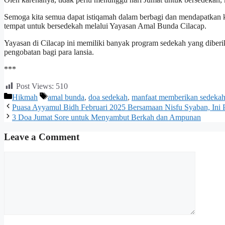
Semoga kita semua dapat istiqamah dalam berbagi dan mendapatkan ke
tempat untuk bersedekah melalui Yayasan Amal Bunda Cilacap.
Yayasan di Cilacap ini memiliki banyak program sedekah yang diber
pengobatan bagi para lansia.
***
Post Views:
510
Categories
Tags
Hikmah
amal bunda
,
doa sedekah
,
manfaat memberikan sedeka
Puasa Ayyamul Bidh Februari 2025 Bersamaan Nisfu Syaban, Ini
3 Doa Jumat Sore untuk Menyambut Berkah dan Ampunan
Leave a Comment
Comment