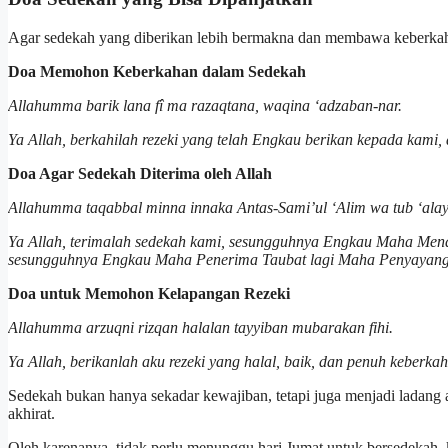
Agar sedekah yang diberikan lebih bermakna dan membawa keberkaha
Doa Memohon Keberkahan dalam Sedekah
Allahumma barik lana fî ma razaqtana, waqina ‘adzaban-nar.
Ya Allah, berkahilah rezeki yang telah Engkau berikan kepada kami, 
Doa Agar Sedekah Diterima oleh Allah
Allahumma taqabbal minna innaka Antas-Sami’ul ‘Alim wa tub ‘al
Ya Allah, terimalah sedekah kami, sesungguhnya Engkau Maha Mend
sesungguhnya Engkau Maha Penerima Taubat lagi Maha Penyayang
Doa untuk Memohon Kelapangan Rezeki
Allahumma arzuqni rizqan halalan tayyiban mubarakan fihi.
Ya Allah, berikanlah aku rezeki yang halal, baik, dan penuh keberka
Sedekah bukan hanya sekadar kewajiban, tetapi juga menjadi ladang
akhirat.
Oleh karenanya, tidak perlu menunggu hari Jumat untuk bersedekah, k