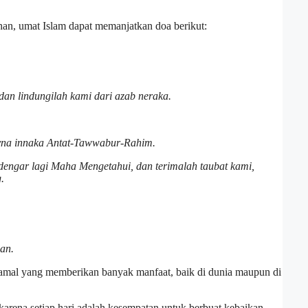
n, umat Islam dapat memanjatkan doa berikut:
dan lindungilah kami dari azab neraka.
ayna innaka Antat-Tawwabur-Rahim.
engar lagi Maha Mengetahui, dan terimalah taubat kami,
.
han.
 amal yang memberikan banyak manfaat, baik di dunia maupun di
arena setiap hari adalah kesempatan untuk berbuat kebaikan.