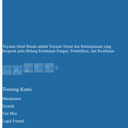
Yayasan Amal Bunda adalah Yayasan Sosial dan Kemanusiaan yang
bergerak pada Bidang Ketahanan Pangan, Pendidikan, dan Kesehatan.
acebook-
Facebook-
Instagram
Instagram
Youtube
f
f
Tentang Kami
Manajemen
Sejarah
Visi Misi
Legal Formal