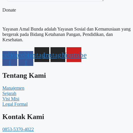
Donate
Yayasan Amal Bunda adalah Yayasan Sosial dan Kemanusiaan yang
bergerak pada Bidang Ketahanan Pangan, Pendidikan, dan
Kesehatan.
acebook-
Facebook-
Instagram
Instagram
Youtube
f
f
Tentang Kami
Manajemen
Sejarah
Visi Misi
Legal Formal
Kontak Kami
0853-5370-4022