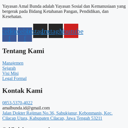
Yayasan Amal Bunda adalah Yayasan Sosial dan Kemanusiaan yang
bergerak pada Bidang Ketahanan Pangan, Pendidikan, dan
Kesehatan.
acebook-
Facebook-
Instagram
Instagram
Youtube
f
f
Tentang Kami
Manajemen
Sejarah
Visi Misi
Legal Formal
Kontak Kami
0853-5370-4022
amalbunda.id@gmail.com
Jalan Dokter Rajiman No.36, Sabukjanur, Kebonmanis, Kec.
Cilacap Utara, Kabupaten Cilacap, Jawa Tengah 53211