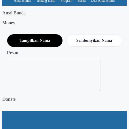
Amal Bunda
Tentang Kami
Program
Berita
LAZ Amal Bunda
Amal Bunda
Money
Tampilkan Nama
Sembunyikan Nama
Pesan
Donate