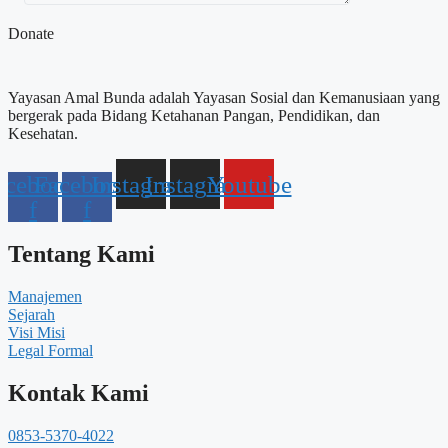
Donate
Yayasan Amal Bunda adalah Yayasan Sosial dan Kemanusiaan yang
bergerak pada Bidang Ketahanan Pangan, Pendidikan, dan
Kesehatan.
acebook-
Facebook-
Instagram
Instagram
Youtube
f
f
Tentang Kami
Manajemen
Sejarah
Visi Misi
Legal Formal
Kontak Kami
0853-5370-4022