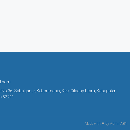
l.com
n No.36, Sabukjanur, Kebonmanis, Kec. Cilacap Utara, Kabupaten
ah 53211
Made with ❤ by AdminAB1