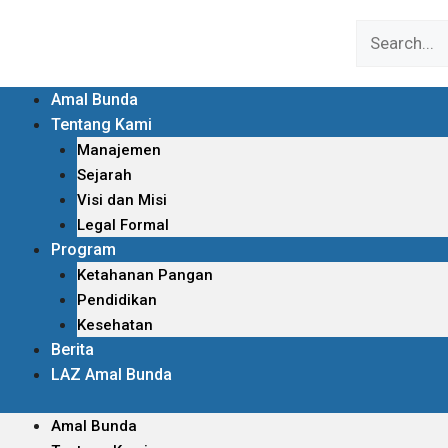
Amal Bunda
Tentang Kami
Manajemen
Sejarah
Visi dan Misi
Legal Formal
Program
Ketahanan Pangan
Pendidikan
Kesehatan
Berita
LAZ Amal Bunda
Amal Bunda