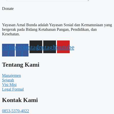
Donate
Yayasan Amal Bunda adalah Yayasan Sosial dan Kemanusiaan yang
bergerak pada Bidang Ketahanan Pangan, Pendidikan, dan
Kesehatan.
acebook-
Facebook-
Instagram
Instagram
Youtube
f
f
Tentang Kami
Manajemen
Sejarah
Visi Misi
Legal Formal
Kontak Kami
0853-5370-4022