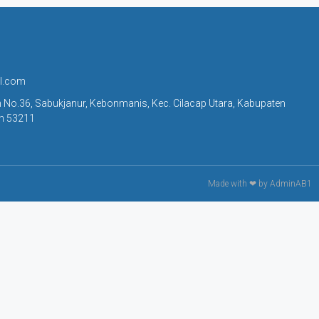
l.com
n No.36, Sabukjanur, Kebonmanis, Kec. Cilacap Utara, Kabupaten
ah 53211
Made with ❤ by AdminAB1