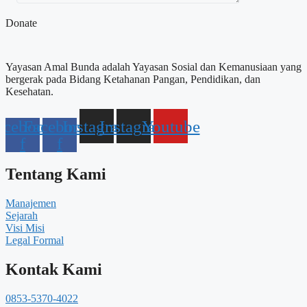
Donate
Yayasan Amal Bunda adalah Yayasan Sosial dan Kemanusiaan yang
bergerak pada Bidang Ketahanan Pangan, Pendidikan, dan
Kesehatan.
acebook-
Facebook-
Instagram
Instagram
Youtube
f
f
Tentang Kami
Manajemen
Sejarah
Visi Misi
Legal Formal
Kontak Kami
0853-5370-4022