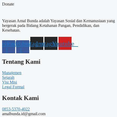
Donate
Yayasan Amal Bunda adalah Yayasan Sosial dan Kemanusiaan yang
bergerak pada Bidang Ketahanan Pangan, Pendidikan, dan
Kesehatan.
cebook-
Facebook-
Instagram
Instagram
Youtube
f
f
Tentang Kami
Manajemen
Sejarah
Visi Misi
Legal Formal
Kontak Kami
0853-5370-4022
amalbunda.id@gmail.com