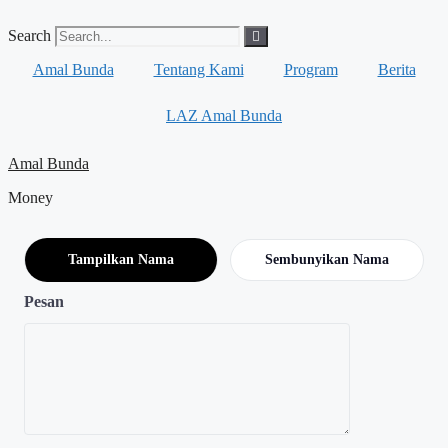
Skip
to
Search
content
Amal Bunda
Tentang Kami
Program
Berita
LAZ Amal Bunda
Amal Bunda
Money
Tampilkan Nama
Sembunyikan Nama
Pesan