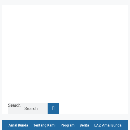
Skip
to
content
Search
Amal Bunda
Tentang Kami
Program
Berita
LAZ Amal Bunda