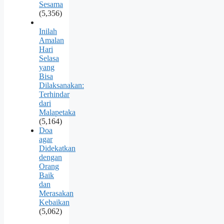
Sesama
(5,356)
Inilah
Amalan
Hari
Selasa
yang
Bisa
Dilaksanakan:
Terhindar
dari
Malapetaka
(5,164)
Doa
agar
Didekatkan
dengan
Orang
Baik
dan
Merasakan
Kebaikan
(5,062)