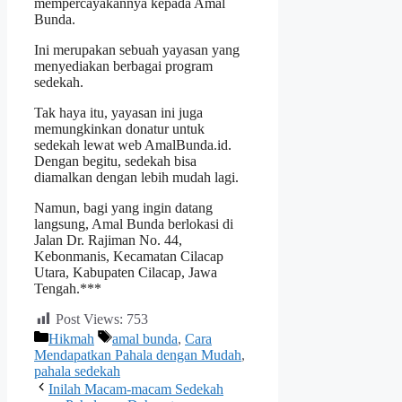
mempercayakannya kepada Amal
Bunda.
Ini merupakan sebuah yayasan yang
menyediakan berbagai program
sedekah.
Tak haya itu, yayasan ini juga
memungkinkan donatur untuk
sedekah lewat web AmalBunda.id.
Dengan begitu, sedekah bisa
diamalkan dengan lebih mudah lagi.
Namun, bagi yang ingin datang
langsung, Amal Bunda berlokasi di
Jalan Dr. Rajiman No. 44,
Kebonmanis, Kecamatan Cilacap
Utara, Kabupaten Cilacap, Jawa
Tengah.***
Post Views:
753
Categories
Tags
Hikmah
amal bunda
,
Cara
Mendapatkan Pahala dengan Mudah
,
pahala sedekah
Inilah Macam-macam Sedekah