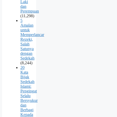
Laki
dan
Perempuan
(11,298)
5
Amalan
untuk
Memperlancar
Rezeki,
Salah
Satunya
dengan
Sedekah
(8,244)
20
Kata
Bijak
Sedekah
Islami:
Pengingat
Selalu
Bersyukur
dan
Berbagi
Kepada