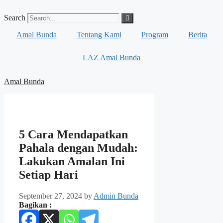
Skip
to
Search
content
Amal Bunda
Tentang Kami
Program
Berita
LAZ Amal Bunda
Amal Bunda
5 Cara Mendapatkan
Pahala dengan Mudah:
Lakukan Amalan Ini
Setiap Hari
September 27, 2024
by
Admin Bunda
Bagikan :