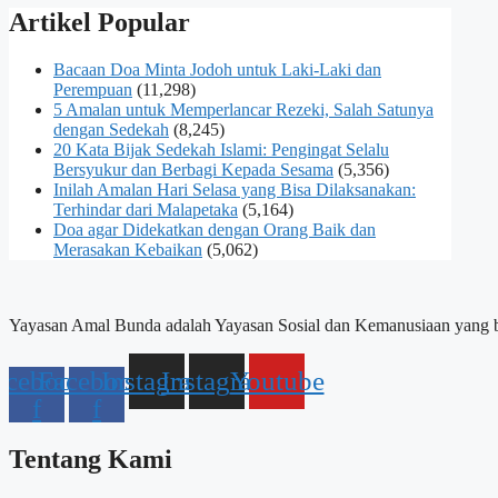
Artikel Popular
Bacaan Doa Minta Jodoh untuk Laki-Laki dan
Perempuan
(11,298)
5 Amalan untuk Memperlancar Rezeki, Salah Satunya
dengan Sedekah
(8,245)
20 Kata Bijak Sedekah Islami: Pengingat Selalu
Bersyukur dan Berbagi Kepada Sesama
(5,356)
Inilah Amalan Hari Selasa yang Bisa Dilaksanakan:
Terhindar dari Malapetaka
(5,164)
Doa agar Didekatkan dengan Orang Baik dan
Merasakan Kebaikan
(5,062)
Yayasan Amal Bunda adalah Yayasan Sosial dan Kemanusiaan yang b
acebook-
Facebook-
Instagram
Instagram
Youtube
f
f
Tentang Kami