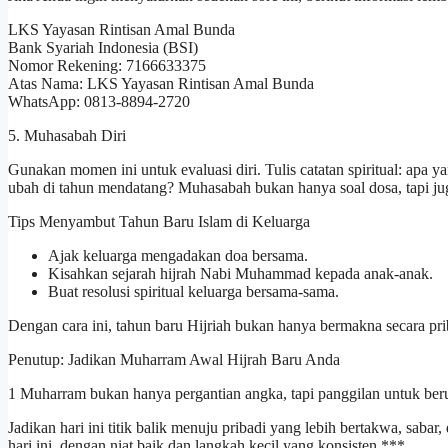
LKS Yayasan Rintisan Amal Bunda
Bank Syariah Indonesia (BSI)
Nomor Rekening: 7166633375
Atas Nama: LKS Yayasan Rintisan Amal Bunda
WhatsApp: 0813-8894-2720
5. Muhasabah Diri
Gunakan momen ini untuk evaluasi diri. Tulis catatan spiritual: apa 
ubah di tahun mendatang? Muhasabah bukan hanya soal dosa, tapi jug
Tips Menyambut Tahun Baru Islam di Keluarga
Ajak keluarga mengadakan doa bersama.
Kisahkan sejarah hijrah Nabi Muhammad kepada anak-anak.
Buat resolusi spiritual keluarga bersama-sama.
Dengan cara ini, tahun baru Hijriah bukan hanya bermakna secara prib
Penutup: Jadikan Muharram Awal Hijrah Baru Anda
1 Muharram bukan hanya pergantian angka, tapi panggilan untuk be
Jadikan hari ini titik balik menuju pribadi yang lebih bertakwa, sabar
hari ini, dengan niat baik dan langkah kecil yang konsisten.***