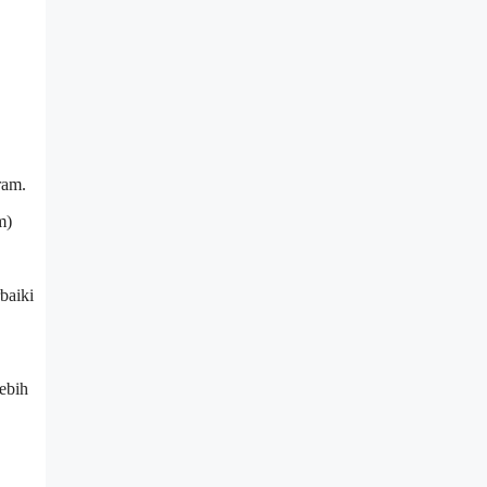
rram.
m)
baiki
lebih