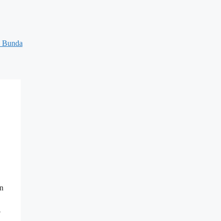
 Bunda
an
?