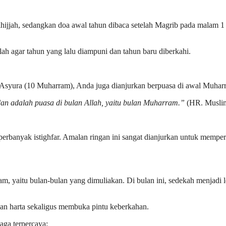
lhijjah, sedangkan doa awal tahun dibaca setelah Magrib pada malam 1
ah agar tahun yang lalu diampuni dan tahun baru diberkahi.
 Asyura (10 Muharram), Anda juga dianjurkan berpuasa di awal Muha
an adalah puasa di bulan Allah, yaitu bulan Muharram.”
(HR. Musli
erbanyak istighfar. Amalan ringan ini sangat dianjurkan untuk memper
am, yaitu bulan-bulan yang dimuliakan. Di bulan ini, sedekah menjadi 
n harta sekaligus membuka pintu keberkahan.
aga terpercaya: