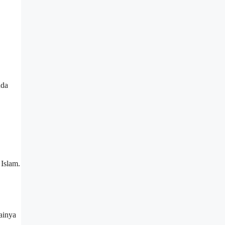
nda
 Islam.
lainya