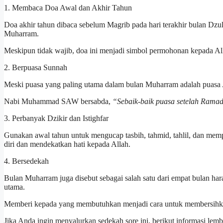
1. Membaca Doa Awal dan Akhir Tahun
Doa akhir tahun dibaca sebelum Magrib pada hari terakhir bulan Dzu
Muharram.
Meskipun tidak wajib, doa ini menjadi simbol permohonan kepada All
2. Berpuasa Sunnah
Meski puasa yang paling utama dalam bulan Muharram adalah puasa
Nabi Muhammad SAW bersabda,
“Sebaik-baik puasa setelah Ramad
3. Perbanyak Dzikir dan Istighfar
Gunakan awal tahun untuk mengucap tasbih, tahmid, tahlil, dan memp
diri dan mendekatkan hati kepada Allah.
4. Bersedekah
Bulan Muharram juga disebut sebagai salah satu dari empat bulan har
utama.
Memberi kepada yang membutuhkan menjadi cara untuk membersihka
Jika Anda ingin menyalurkan sedekah sore ini, berikut informasi lemb