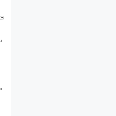
 29
da
m
ru