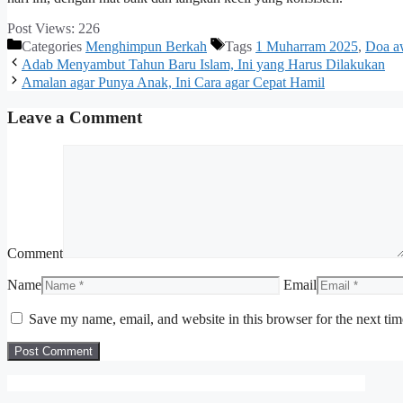
Post Views:
226
Categories
Menghimpun Berkah
Tags
1 Muharram 2025
,
Doa aw
Adab Menyambut Tahun Baru Islam, Ini yang Harus Dilakukan
Amalan agar Punya Anak, Ini Cara agar Cepat Hamil
Leave a Comment
Comment
Name
Email
Save my name, email, and website in this browser for the next ti