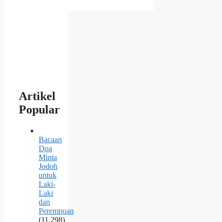
Artikel
Popular
Bacaan
Doa
Minta
Jodoh
untuk
Laki-
Laki
dan
Perempuan
(11,298)