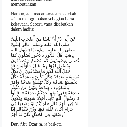
membutuhkan.
Namun, ada macam-macam sedekah
selain menggunakan sebagian harta
kekayaan. Seperti yang disebutkan
dalam hadits:
عَنْ أَبِى ذَرٍّ أَنَّ نَاسًا مِنْ أَصْحَابِ النَّبِىِّ
-صلى الله عليه وسلم- قَالُوا لِلنَّبِىِّ
-صلى الله عليه وسلم- يَا رَسُولَ اللَّهِ
ذَهَبَ أَهْلُ الدُّثُورِ بِالأُجُورِ يُصَلُّونَ كَمَا
نُصَلِّى وَيَصُومُونَ كَمَا نَصُومُ وَيَتَصَدَّقُونَ
بِفُضُولِ أَمْوَالِهِمْ. قَالَ « أَوَلَيْسَ قَدْ
جَعَلَ اللَّهُ لَكُمْ مَا تَصَّدَّقُونَ إِنَّ بِكُلِّ
تَسْبِيحَةٍ صَدَقَةً وَكُلِّ تَكْبِيرَةٍ صَدَقَةٌ وَكُلِّ
تَحْمِيدَةٍ صَدَقَةٌ وَكُلِّ تَهْلِيلَةٍ صَدَقَةٌ وَأَمْرٌ
بِالْمَعْرُوفِ صَدَقَةٌ وَنَهْىٌ عَنْ مُنْكَرٍ
صَدَقَةٌ وَفِى بُضْعِ أَحَدِكُمْ صَدَقَةٌ ». قَالُوا
يَا رَسُولَ اللَّهِ أَيَأْتِى أَحَدُنَا شَهْوَتَهُ وَيَكُونُ
لَهُ فِيهَا أَجْرٌ قَالَ « أَرَأَيْتُمْ لَوْ وَضَعَهَا فِى
حَرَامٍ أَكَانَ عَلَيْهِ فِيهَا وِزْرٌ فَكَذَلِكَ إِذَا
وَضَعَهَا فِى الْحَلاَلِ كَانَ لَهُ أَجْرٌ
Dari Abu Dzar ra, ia berkata,