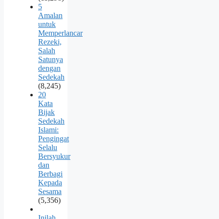
5
Amalan
untuk
Memperlancar
Rezeki,
Salah
Satunya
dengan
Sedekah
(8,245)
20
Kata
Bijak
Sedekah
Islami:
Pengingat
Selalu
Bersyukur
dan
Berbagi
Kepada
Sesama
(5,356)
Inilah