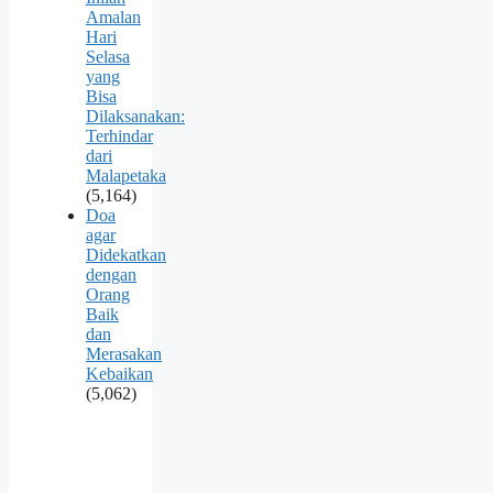
Amalan
Hari
Selasa
yang
Bisa
Dilaksanakan:
Terhindar
dari
Malapetaka
(5,164)
Doa
agar
Didekatkan
dengan
Orang
Baik
dan
Merasakan
Kebaikan
(5,062)