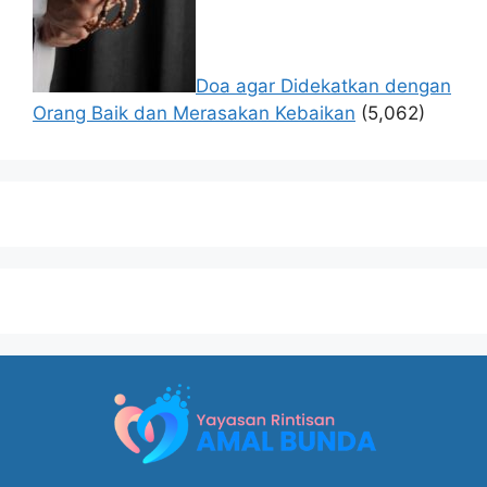
Doa agar Didekatkan dengan
Orang Baik dan Merasakan Kebaikan
(5,062)